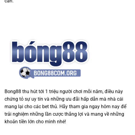
cần.
Bong88 thu hút tới 1 triệu người chơi mỗi năm, điều này
chứng tỏ sự uy tín và những ưu đãi hấp dẫn mà nhà cái
mang lại cho các bet thủ. Hãy tham gia ngay hôm nay để
trải nghiệm những lần cược thắng lợi và mang về những
khoản tiền lớn cho mình nhé!