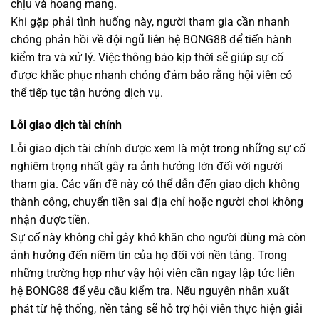
chịu và hoang mang.
Khi gặp phải tình huống này, người tham gia cần nhanh
chóng phản hồi về đội ngũ liên hệ BONG88 để tiến hành
kiểm tra và xử lý. Việc thông báo kịp thời sẽ giúp sự cố
được khắc phục nhanh chóng đảm bảo rằng hội viên có
thể tiếp tục tận hưởng dịch vụ.
Lỗi giao dịch tài chính
Lỗi giao dịch tài chính được xem là một trong những sự cố
nghiêm trọng nhất gây ra ảnh hưởng lớn đối với người
tham gia. Các vấn đề này có thể dẫn đến giao dịch không
thành công, chuyển tiền sai địa chỉ hoặc người chơi không
nhận được tiền.
Sự cố này không chỉ gây khó khăn cho người dùng mà còn
ảnh hưởng đến niềm tin của họ đối với nền tảng. Trong
những trường hợp như vậy hội viên cần ngay lập tức liên
hệ BONG88 để yêu cầu kiểm tra. Nếu nguyên nhân xuất
phát từ hệ thống, nền tảng sẽ hỗ trợ hội viên thực hiện giải