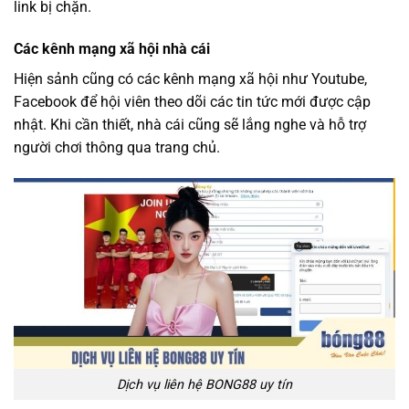
link bị chặn.
Các kênh mạng xã hội nhà cái
Hiện sảnh cũng có các kênh mạng xã hội như Youtube,
Facebook để hội viên theo dõi các tin tức mới được cập
nhật. Khi cần thiết, nhà cái cũng sẽ lắng nghe và hỗ trợ
người chơi thông qua trang chủ.
Dịch vụ liên hệ BONG88 uy tín