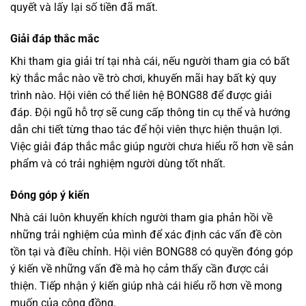
quyết và lấy lại số tiền đã mất.
Giải đáp thắc mắc
Khi tham gia giải trí tại nhà cái, nếu người tham gia có bất
kỳ thắc mắc nào về trò chơi, khuyến mãi hay bất kỳ quy
trình nào. Hội viên có thể liên hệ BONG88 để được giải
đáp. Đội ngũ hỗ trợ sẽ cung cấp thông tin cụ thể và hướng
dẫn chi tiết từng thao tác để hội viên thực hiện thuận lợi.
Việc giải đáp thắc mắc giúp người chưa hiểu rõ hơn về sản
phẩm và có trải nghiệm người dùng tốt nhất.
Đóng góp ý kiến
Nhà cái luôn khuyến khích người tham gia phản hồi về
những trải nghiệm của mình để xác định các vấn đề còn
tồn tại và điều chỉnh. Hội viên BONG88 có quyền đóng góp
ý kiến về những vấn đề mà họ cảm thấy cần được cải
thiện. Tiếp nhận ý kiến giúp nhà cái hiểu rõ hơn về mong
muốn của cộng đồng.