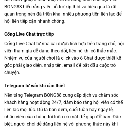
BONG88 hiểu rằng việc hỗ trợ kịp thời và hiệu quả là rất
quan trọng nên đã triển khai nhiều phương tiện liên lạc để
hội liên tiếp cận nhanh chóng.
Cổng Live Chat trực tiếp
Cổng Live Chat từ nhà cái được tích hợp trên trang chủ, hội
viên tham gia dễ dàng theo dõi, liên hệ khi có thắc mắc.
Nhiệm vụ của người chơi là click vào ô Chat được thiết kế
góc phải giao diện, nhập tên, email để bắt đầu cuộc trò
chuyện.
Telegram tư vấn khi cần thiết
Nền tảng Telegram BONG88 cung cấp dịch vụ chăm sóc
khách hàng hoạt động 24/7, đảm bảo rằng hội viên có thể
liên lạc mọi lúc. Dù là ban đêm, cuối tuần hay ngày lễ,
nhân viên của chúng tôi luôn có mặt để giúp đỡ bạn. Đặc
biệt, người chơi dễ dàng liên hệ với phương thức này khi