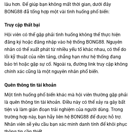
lâu hơn. Để giúp bạn không mất thời gian, dưới đây
BONG88 đã tổng hợp một vài tình huống phổ biến:
Truy cập thất bại
Hội viên có thể gặp phải tình huống không thể thực hiện
đăng ký hoặc đăng nhập vào hệ thống BONG88. Nguyên
nhân có thể xuất phát từ nhiều yếu tố khác nhau, có thể do
lỗi kỹ thuật của nền tảng, chẳng hạn như hệ thống đang
bảo trì hoặc gặp sự cố. Ngoài ra, đường link truy cập không
chính xác cũng là một nguyên nhân phổ biến.
Quên thông tin tài khoản
Một tình huống phổ biến khác mà hội viên thường gặp phải
là quên thông tin tài khoản. Điều này có thể xảy ra gây bất
tiện và làm gián đoạn trải nghiệm của người dùng. Trong
trường hợp này, bạn hãy liên hệ BONG88 để được hỗ trợ.
Nhân viên sẽ yêu cầu bạn xác minh danh tính để khôi phục
thông tin cần thiết.