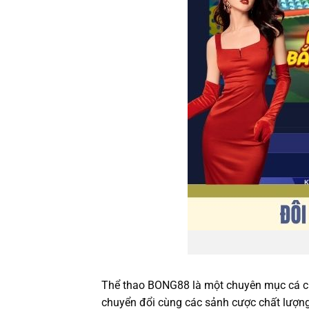
Thể thao BONG88 là một chuyên mục cá cượ
chuyển đổi cùng các sảnh cược chất lượng 