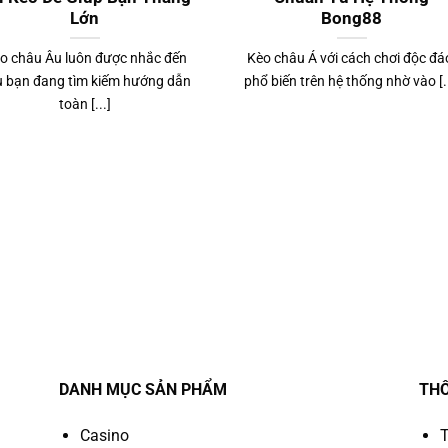
Lớn
Bong88
o châu Âu luôn được nhắc đến
Kèo châu Á với cách chơi độc đá
 bạn đang tìm kiếm hướng dẫn
phổ biến trên hệ thống nhờ vào [..
toàn [...]
DANH MỤC SẢN PHẨM
THÔ
Casino