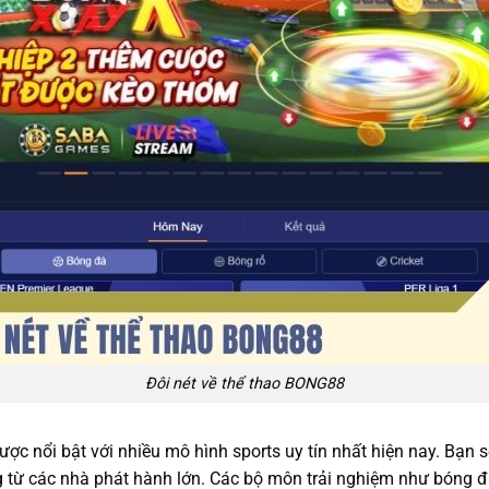
Đôi nét về thể thao BONG88
c nổi bật với nhiều mô hình sports uy tín nhất hiện nay. Bạn
từ các nhà phát hành lớn. Các bộ môn trải nghiệm như bóng đá,