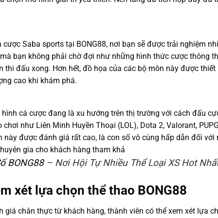
nh cược Saba sports tại BONG88, nơi bạn sẽ được trải nghiệm 
ếp mà bạn không phải chờ đợi như những hình thức cược thông t
n thi đấu xong. Hơn hết, đồ họa của các bộ môn này được thiết 
ợng cao khi khám phá.
hình cá cược đang là xu hướng trên thị trường với cách đấu cự
trò chơi như Liên Minh Huyền Thoại (LOL), Dota 2, Valorant, PUP
nh này được đánh giá rất cao, là con số vô cùng hấp dẫn đối vớ
 chuyên gia cho khách hàng tham khả
Số BONG88
– Nơi Hội Tự Nhiều Thể Loại XS Hot Nhấ
em xét lựa chọn thể thao BONG88
giá chân thực từ khách hàng, thành viên có thể xem xét lựa c