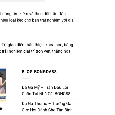
i dùng tìm kiếm và theo dõi trận đấu.
hiều loại kèo cho bạn trải nghiệm với giá
 Từ giao diện thân thiện, khoa học, bảng
rải nghiệm giải trí trọn vẹn, thăng hoa
BLOG BONGDA88
Đá Gà Mỹ – Trận Đấu Lôi
Cuốn Tại Nhà Cái BONG88
Đá Gà Thomo – Trường Gà
ất
Cực Hot Dành Cho Tân Binh