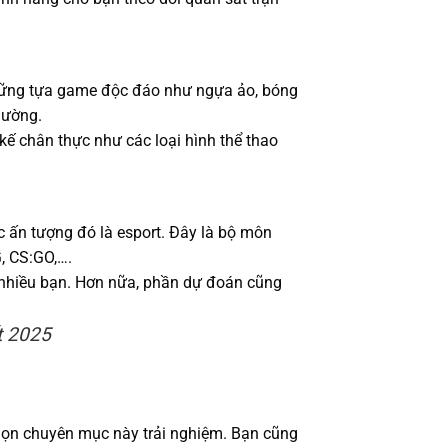
những tựa game độc đáo như ngựa ảo, bóng
hường.
kế chân thực như các loại hình thể thao
c ấn tượng đó là esport. Đây là bộ môn
G, CS:GO,….
i nhiều bạn. Hơn nữa, phần dự đoán cũng
t 2025
họn chuyên mục này trải nghiệm. Bạn cũng