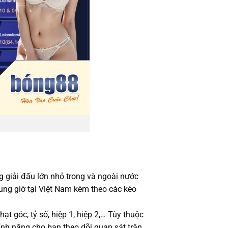
 giải đấu lớn nhỏ trong và ngoài nước
ung giờ tại Việt Nam kèm theo các kèo
ạt góc, tỷ số, hiệp 1, hiệp 2,… Tùy thuộc
tính năng cho bạn theo dõi quan sát trận