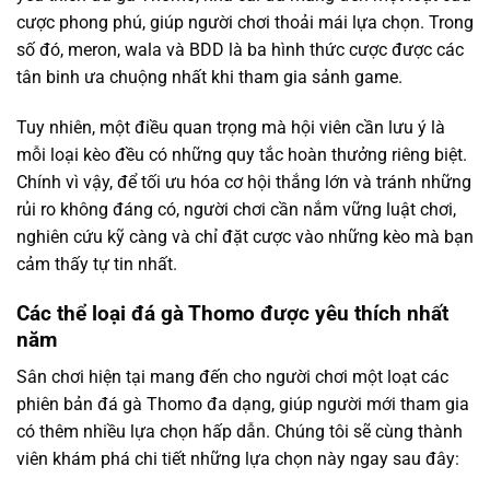
cược phong phú, giúp người chơi thoải mái lựa chọn. Trong
số đó, meron, wala và BDD là ba hình thức cược được các
tân binh ưa chuộng nhất khi tham gia sảnh game.
Tuy nhiên, một điều quan trọng mà hội viên cần lưu ý là
mỗi loại kèo đều có những quy tắc hoàn thưởng riêng biệt.
Chính vì vậy, để tối ưu hóa cơ hội thắng lớn và tránh những
rủi ro không đáng có, người chơi cần nắm vững luật chơi,
nghiên cứu kỹ càng và chỉ đặt cược vào những kèo mà bạn
cảm thấy tự tin nhất.
Các thể loại đá gà Thomo được yêu thích nhất
năm
Sân chơi hiện tại mang đến cho người chơi một loạt các
phiên bản đá gà Thomo đa dạng, giúp người mới tham gia
có thêm nhiều lựa chọn hấp dẫn. Chúng tôi sẽ cùng thành
viên khám phá chi tiết những lựa chọn này ngay sau đây: