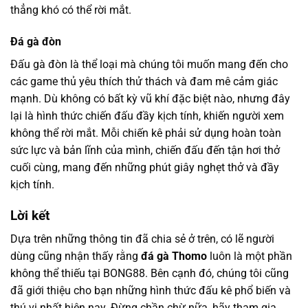
thẳng khó có thể rời mắt.
Đá gà đòn
Đấu gà đòn là thể loại mà chúng tôi muốn mang đến cho
các game thủ yêu thích thử thách và đam mê cảm giác
mạnh. Dù không có bất kỳ vũ khí đặc biệt nào, nhưng đây
lại là hình thức chiến đấu đầy kịch tính, khiến người xem
không thể rời mắt. Mỗi chiến kê phải sử dụng hoàn toàn
sức lực và bản lĩnh của mình, chiến đấu đến tận hơi thở
cuối cùng, mang đến những phút giây nghẹt thở và đầy
kịch tính.
Lời kết
Dựa trên những thông tin đã chia sẻ ở trên, có lẽ người
dùng cũng nhận thấy rằng
đá gà Thomo
luôn là một phần
không thể thiếu tại BONG88. Bên cạnh đó, chúng tôi cũng
đã giới thiệu cho bạn những hình thức đấu kê phổ biến và
thú vị nhất hiện nay. Đừng chần chừ nữa, hãy tham gia