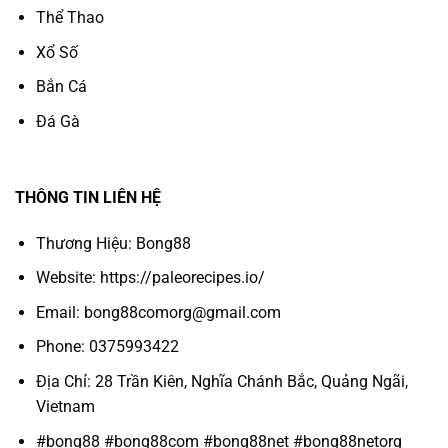
Thể Thao
Xổ Số
Bắn Cá
Đá Gà
THÔNG TIN LIÊN HỆ
Thương Hiệu:
Bong88
Website: https://paleorecipes.io/
Email:
bong88comorg@gmail.com
Phone: 0375993422
Địa Chỉ: 28 Trần Kiên, Nghĩa Chánh Bắc, Quảng Ngãi,
Vietnam
#bong88 #bong88com #bong88net #bong88netorg