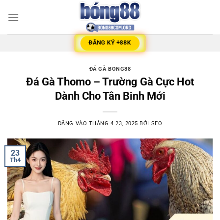
Bỏ
qua
nội
dung
ĐĂNG KÝ +88K
ĐÁ GÀ BONG88
Đá Gà Thomo – Trường Gà Cực Hot
Dành Cho Tân Binh Mới
ĐĂNG VÀO
THÁNG 4 23, 2025
BỞI
SEO
23
Th4