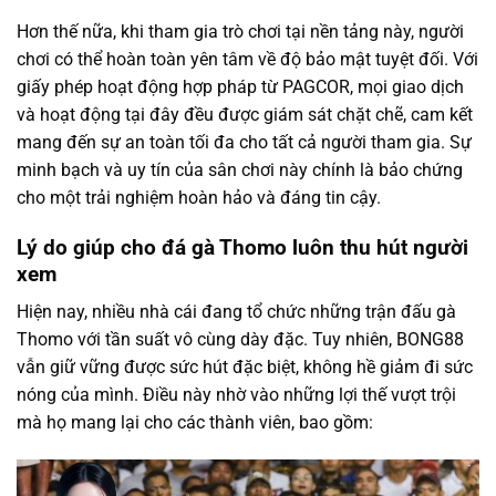
Hơn thế nữa, khi tham gia trò chơi tại nền tảng này, người
chơi có thể hoàn toàn yên tâm về độ bảo mật tuyệt đối. Với
giấy phép hoạt động hợp pháp từ PAGCOR, mọi giao dịch
và hoạt động tại đây đều được giám sát chặt chẽ, cam kết
mang đến sự an toàn tối đa cho tất cả người tham gia. Sự
minh bạch và uy tín của sân chơi này chính là bảo chứng
cho một trải nghiệm hoàn hảo và đáng tin cậy.
Lý do giúp cho đá gà Thomo luôn thu hút người
xem
Hiện nay, nhiều nhà cái đang tổ chức những trận đấu gà
Thomo với tần suất vô cùng dày đặc. Tuy nhiên, BONG88
vẫn giữ vững được sức hút đặc biệt, không hề giảm đi sức
nóng của mình. Điều này nhờ vào những lợi thế vượt trội
mà họ mang lại cho các thành viên, bao gồm: