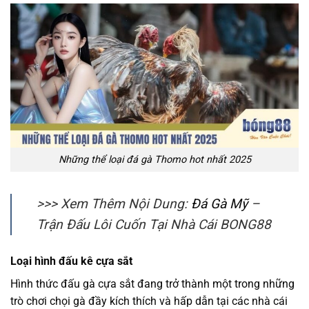
Những thể loại đá gà Thomo hot nhất 2025
>>> Xem Thêm Nội Dung:
Đá Gà Mỹ
–
Trận Đấu Lôi Cuốn Tại Nhà Cái BONG88
Loại hình đấu kê cựa sắt
Hình thức đấu gà cựa sắt đang trở thành một trong những
trò chơi chọi gà đầy kích thích và hấp dẫn tại các nhà cái