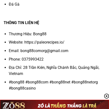
Đá Gà
THÔNG TIN LIÊN HỆ
Thương Hiệu:
Bong88
Website: https://paleorecipes.io/
Email:
bong88comorg@gmail.com
Phone: 0375993422
Địa Chỉ: 28 Trần Kiên, Nghĩa Chánh Bắc, Quảng Ngãi,
Vietnam
#bong88 #bong88com #bong88net #bong88netorg
#bong88casino