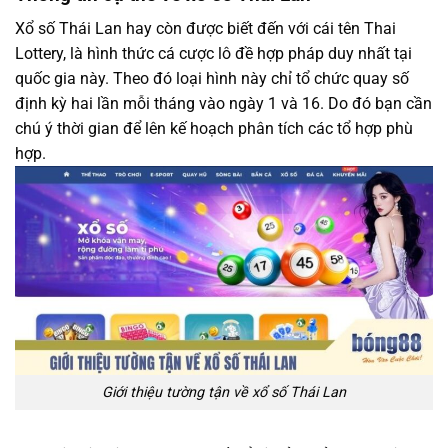
Xổ số Thái Lan hay còn được biết đến với cái tên Thai
Lottery, là hình thức cá cược lô đề hợp pháp duy nhất tại
quốc gia này. Theo đó loại hình này chỉ tổ chức quay số
định kỳ hai lần mỗi tháng vào ngày 1 và 16. Do đó bạn cần
chú ý thời gian để lên kế hoạch phân tích các tổ hợp phù
hợp.
Giới thiệu tường tận về xổ số Thái Lan