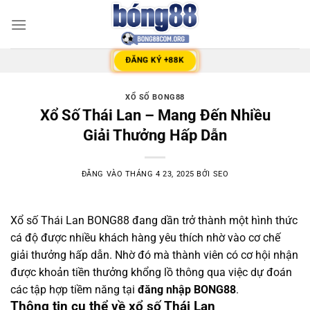
Bỏ
qua
nội
dung
ĐĂNG KÝ +88K
XỔ SỐ BONG88
Xổ Số Thái Lan – Mang Đến Nhiều
Giải Thưởng Hấp Dẫn
ĐĂNG VÀO
THÁNG 4 23, 2025
BỞI
SEO
Xổ số Thái Lan BONG88 đang dần trở thành một hình thức
cá độ được nhiều khách hàng yêu thích nhờ vào cơ chế
giải thưởng hấp dẫn. Nhờ đó mà thành viên có cơ hội nhận
được khoản tiền thưởng khổng lồ thông qua việc dự đoán
các tập hợp tiềm năng tại
đăng nhập BONG88
.
Thông tin cụ thể về xổ số Thái Lan