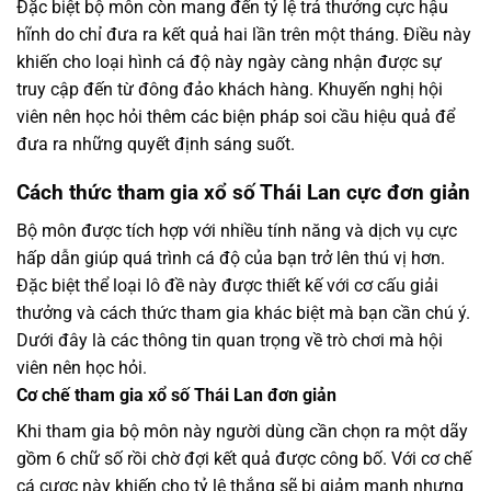
Đặc biệt bộ môn còn mang đến tỷ lệ trả thưởng cực hậu
hĩnh do chỉ đưa ra kết quả hai lần trên một tháng. Điều này
khiến cho loại hình cá độ này ngày càng nhận được sự
truy cập đến từ đông đảo khách hàng. Khuyến nghị hội
viên nên học hỏi thêm các biện pháp soi cầu hiệu quả để
đưa ra những quyết định sáng suốt.
Cách thức tham gia xổ số Thái Lan cực đơn giản
Bộ môn được tích hợp với nhiều tính năng và dịch vụ cực
hấp dẫn giúp quá trình cá độ của bạn trở lên thú vị hơn.
Đặc biệt thể loại lô đề này được thiết kế với cơ cấu giải
thưởng và cách thức tham gia khác biệt mà bạn cần chú ý.
Dưới đây là các thông tin quan trọng về trò chơi mà hội
viên nên học hỏi.
Cơ chế tham gia xổ số Thái Lan đơn giản
Khi tham gia bộ môn này người dùng cần chọn ra một dãy
gồm 6 chữ số rồi chờ đợi kết quả được công bố. Với cơ chế
cá cược này khiến cho tỷ lệ thắng sẽ bị giảm mạnh nhưng