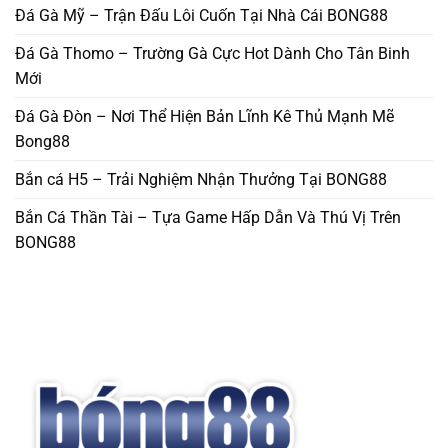
Đá Gà Mỹ – Trận Đấu Lôi Cuốn Tại Nhà Cái BONG88
Đá Gà Thomo – Trường Gà Cực Hot Dành Cho Tân Binh
Mới
Đá Gà Đòn – Nơi Thể Hiện Bản Lĩnh Kê Thủ Mạnh Mẽ
Bong88
Bắn cá H5 – Trải Nghiệm Nhận Thưởng Tại BONG88
Bắn Cá Thần Tài – Tựa Game Hấp Dẫn Và Thú Vị Trên
BONG88